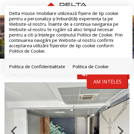
Delta House Imobiliare utilizează fişiere de tip cookie
pentru a personaliza și îmbunătăți experiența ta pe
Oportunitate! Spațiu Fabricii,
Website-ul nostru. Înainte de a continua navigarea pe
Website-ul nostru te rugăm să aloci timpul necesar
174mp, terasă 50mp, finisat,
pentru a citi și înțelege conținutul Politicii de Cookie. Prin
continuarea navigării pe Website-ul nostru confirmi
parcare inclusă
acceptarea utilizării fişierelor de tip cookie conform
Politicii de Cookie.
Politica de Confidentialitate
Politica de Cookie
Cluj-Napoca, Marasti
479.000€
+ TVA
AM INTELES