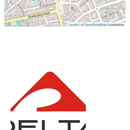
Leaflet
| ©
OpenStreetMap
contributors