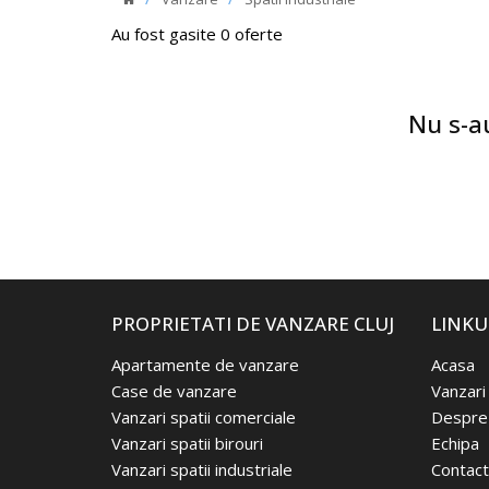
Au fost gasite 0 oferte
Nu s-au
PROPRIETATI DE VANZARE CLUJ
LINKU
Apartamente de vanzare
Acasa
Case de vanzare
Vanzari
Vanzari spatii comerciale
Despre 
Vanzari spatii birouri
Echipa
Vanzari spatii industriale
Contact