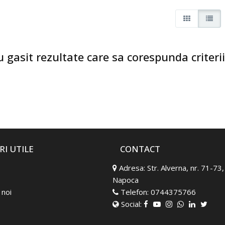
 gasit rezultate care sa corespunda criterii
RI UTILE
CONTACT
Adresa:
Str. Alverna, nr. 71-73,
Napoca
noi
Telefon:
0744375766
Social: