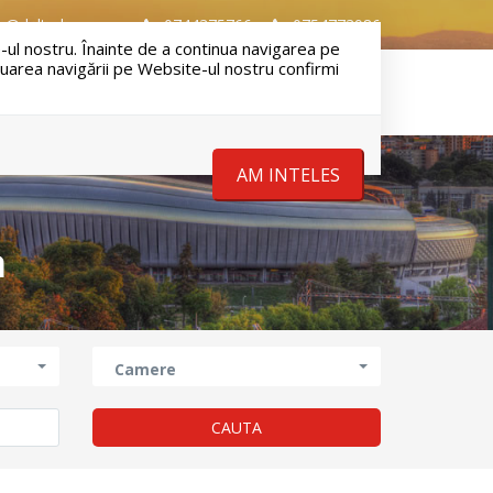
e@delta-house.ro
0744375766
0754773986
-ul nostru. Înainte de a continua navigarea pe
inuarea navigării pe Website-ul nostru confirmi
DESPRE NOI
ECHIPA
CONTACT
AM INTELES
a
Camere